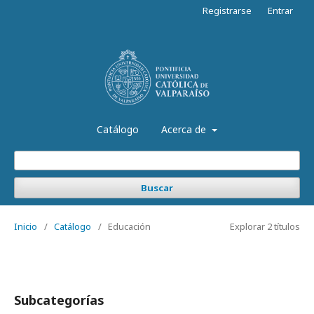
Registrarse
Entrar
Catálogo
Acerca de
Buscar
Inicio
/
Catálogo
/
Educación
Explorar 2 títulos
Subcategorías